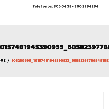
Teléfonos: 306 04 35 - 300 2794294
CTENOS
10157481945390933_6058239778
OME
108280696_10157481945390933_60582397786849188