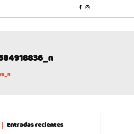
684918836_n
36_N
Entradas recientes