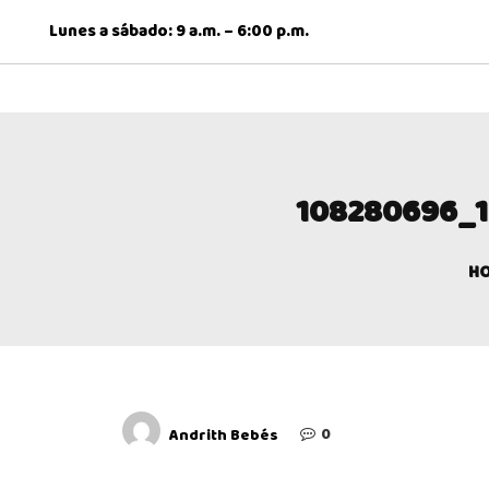
Skip
Lunes a sábado: 9 a.m. – 6:00 p.m.
to
content
ANDRITH BEBÉS
INICIO
NIÑAS
NIÑOS
CONTÁ
ANDRITH BEBÉS
HACEMOS REALIDAD TUS SUEÑOS. PUNTO DE FABRICA
108280696_
H
0
Andrith Bebés